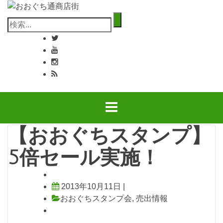
コ
ン
検
テ
索:
ン
ツ
へ
ス
キ
ッ
プ
【おおぐちスタンプ】
5倍セール実施！
2013年10月11日
|
おおぐちスタンプ会
,
売出情報