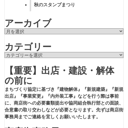
秋のスタンプまつり
アーカイブ
ア
ー
カテゴリー
カ
イ
カ
ブ
テ
【重要】出店・建設・解体
ゴ
リ
の前に
ー
まちづくり協定に基づき『建物解体』『新規建築』『新規
出店』『事業変更』『内外装工事』などを行う際は事前
に、商店街への必要書類提出や協同組合執行部との面談、
合意書の取り交わしなどが必要となります。先ずは商店街
事務局までご連絡を宜しくお願いいたします。