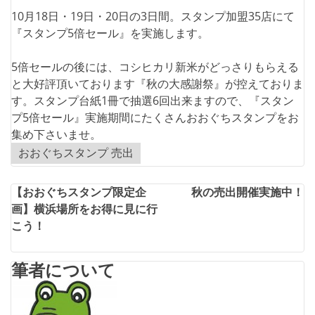
10月18日・19日・20日の3日間。スタンプ加盟35店にて
『スタンプ5倍セール』を実施します。
5倍セールの後には、コシヒカリ新米がどっさりもらえる
と大好評頂いております『秋の大感謝祭』が控えておりま
す。スタンプ台紙1冊で抽選6回出来ますので、『スタン
プ5倍セール』実施期間にたくさんおおぐちスタンプをお
集め下さいませ。
おおぐちスタンプ 売出
投
【おおぐちスタンプ限定企
秋の売出開催実施中！
画】横浜場所をお得に見に行
稿
こう！
ナ
ビ
筆者について
ゲ