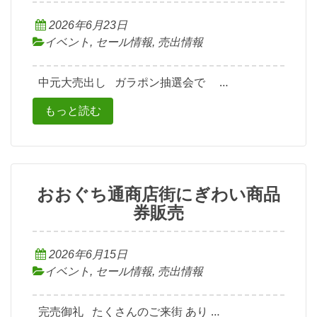
2026年6月23日
イベント
,
セール情報
,
売出情報
中元大売出し ガラポン抽選会で …
もっと読む
おおぐち通商店街にぎわい商品
券販売
2026年6月15日
イベント
,
セール情報
,
売出情報
完売御礼 たくさんのご来街 あり …