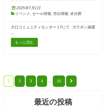
2025年7月1日
イベント
,
セール情報
,
売出情報
,
未分類
大口コミュニティセンター１Fにて ガラポン抽選
…
もっと読む
投
1
2
3
4
…
10
稿
ナ
最近の投稿
ビ