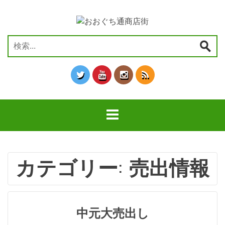
コ
ン
テ
ン
検
ツ
索:
へ
ス
キ
ッ
プ
カテゴリー:
売出情報
中元大売出し