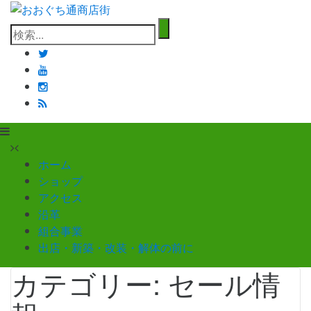
コ
ン
検
テ
索:
ン
ツ
へ
ス
キ
ッ
プ
ホーム
ショップ
アクセス
沿革
組合事業
出店・新築・改装・解体の前に
カテゴリー:
セール情