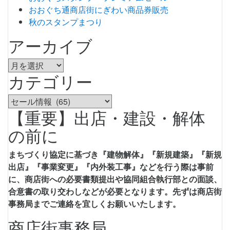
ゲ
おおぐち通商店街にぎわい商品券販売
ー
秋のスタンプまつり
シ
アーカイブ
ョ
ア
ン
カテゴリー
ー
カ
カ
イ
【重要】出店・建設・解体
テ
ブ
ゴ
の前に
リ
ー
まちづくり協定に基づき『建物解体』『新規建築』『新規
出店』『事業変更』『内外装工事』などを行う際は事前
に、商店街への必要書類提出や協同組合執行部との面談、
合意書の取り交わしなどが必要となります。先ずは商店街
事務局までご連絡を宜しくお願いいたします。
商店街事務局