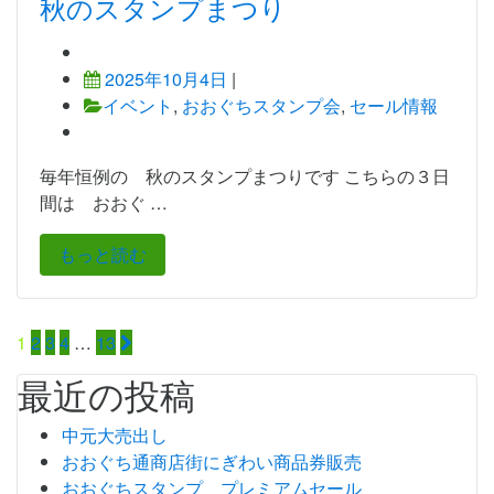
秋のスタンプまつり
2025年10月4日
|
イベント
,
おおぐちスタンプ会
,
セール情報
毎年恒例の 秋のスタンプまつりです こちらの３日
間は おおぐ …
もっと読む
投
1
2
3
4
…
13
稿
最近の投稿
ナ
中元大売出し
ビ
おおぐち通商店街にぎわい商品券販売
おおぐちスタンプ プレミアムセール