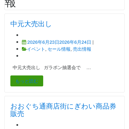
報
中元大売出し
2026年6月23日
2026年6月24日
|
イベント
,
セール情報
,
売出情報
中元大売出し ガラポン抽選会で …
もっと読む
おおぐち通商店街にぎわい商品券
販売