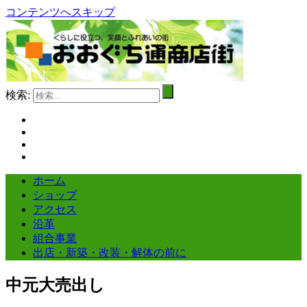
コンテンツへスキップ
検索:
ホーム
ショップ
アクセス
沿革
組合事業
出店・新築・改装・解体の前に
中元大売出し