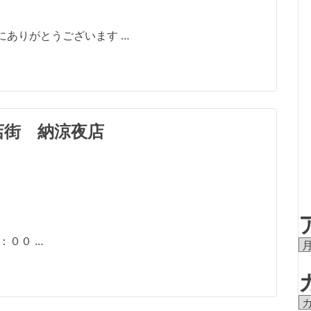
にありがとうございます …
店街 納涼夜店
００ …
ア
ー
カ
イ
カ