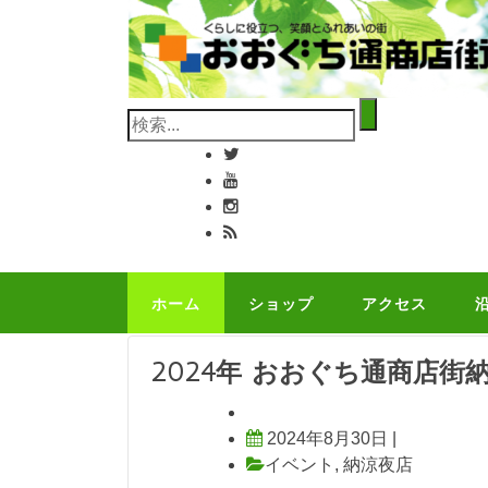
コ
ン
テ
ン
検
ツ
索:
へ
ス
キ
ッ
プ
ホーム
ショップ
アクセス
2024年 おおぐち通商店街
2024年8月30日
|
イベント
,
納涼夜店