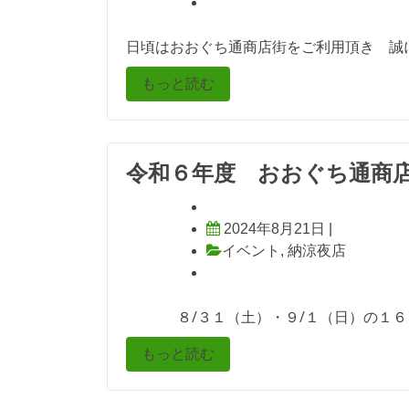
日頃はおおぐち通商店街をご利用頂き 誠
もっと読む
令和６年度 おおぐち通商
2024年8月21日
|
イベント
,
納涼夜店
８/３１（土）・９/１（日）の１６：
もっと読む