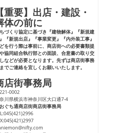
【重要】出店・建設・
解体の前に
ちづくり協定に基づき『建物解体』『新規建
』『新規出店』『事業変更』『内外装工事』
どを行う際は事前に、商店街への必要書類提
や協同組合執行部との面談、合意書の取り交
しなどが必要となります。先ずは商店街事務
までご連絡を宜しくお願いいたします。
商店街事務局
221-0002
奈川県横浜市神奈川区大口通7-4
おぐち通商店街商店街事務局
L:045(421)2996
X:045(421)2997
aniemon@nifty.com