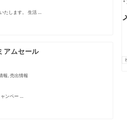
＊
いたします。 生活 …
ミアムセール
検
索
情報
,
売出情報
ー …