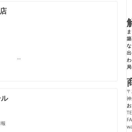
ブ
テ
夜店
ゴ
リ
ー
ま
築
な
出
 …
わ
局
〒
ール
神
お
TE
FA
情報
w