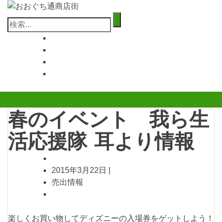
コ
ン
検
テ
索:
ン
ツ
へ
ス
キ
ッ
プ
春のイベント 我ら生
活応援隊 耳より情報
2015年3月22日
|
売出情報
楽しくお買い物してディズニーの入場券をゲットしよう！