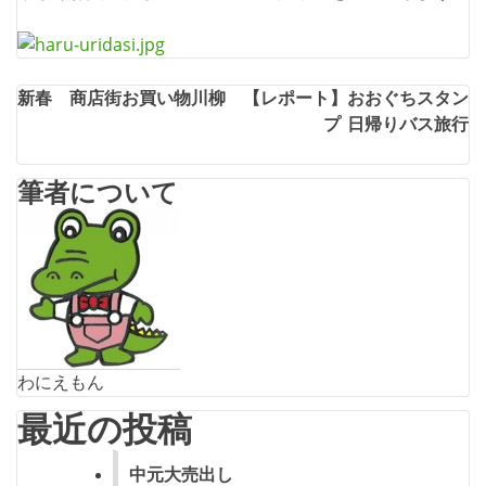
投
新春 商店街お買い物川柳
【レポート】おおぐちスタン
プ 日帰りバス旅行
稿
ナ
筆者について
ビ
ゲ
ー
シ
ョ
わにえもん
ン
最近の投稿
中元大売出し