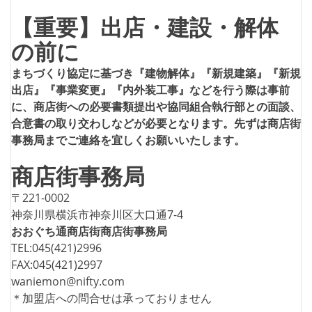
テ
【重要】出店・建設・解体
ゴ
リ
の前に
ー
まちづくり協定に基づき『建物解体』『新規建築』『新規
出店』『事業変更』『内外装工事』などを行う際は事前
に、商店街への必要書類提出や協同組合執行部との面談、
合意書の取り交わしなどが必要となります。先ずは商店街
事務局までご連絡を宜しくお願いいたします。
商店街事務局
〒221-0002
神奈川県横浜市神奈川区大口通7-4
おおぐち通商店街商店街事務局
TEL:045(421)2996
FAX:045(421)2997
waniemon@nifty.com
＊加盟店への問合せは承っておりません