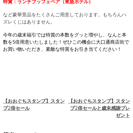
特賞：ランチブッフェペア（東急ホテル）
など豪華景品をたくさんご用意しております。もちろんハ
ズレくじはありません。
今年の歳末福引では特賞の本数をグッと増やし、なんと本
数を5倍用意いたしました！ぜひこの機会に大口通商店街で
お買い物いただき、素敵な特賞をお引き当てください！
【おおぐちスタンプ】スタン
【おおぐちスタンプ】スタン
投
プ2倍セール
プ2倍セールと歳末感謝プレ
稿
ゼント
ナ