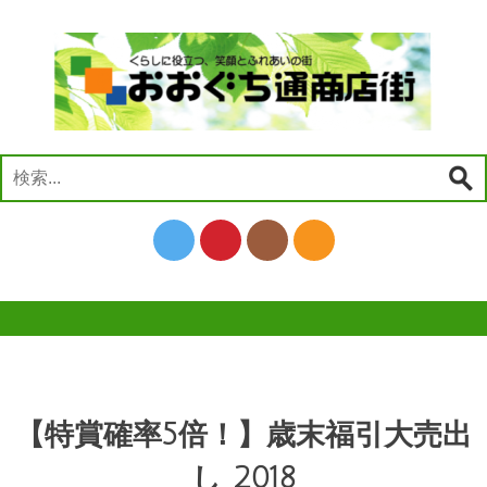
コ
ン
テ
ン
ツ
へ
ス
検
キ
索:
ッ
プ
【特賞確率5倍！】歳末福引大売出
し 2018