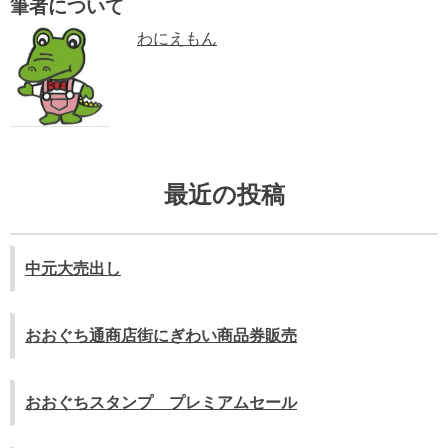
ビ
筆者について
ゲ
わにえもん
ー
シ
ョ
ン
最近の投稿
中元大売出し
おおぐち通商店街にぎわい商品券販売
おおぐちスタンプ プレミアムセール