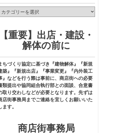
カ
テ
ゴ
リ
【重要】出店・建設・
ー
解体の前に
まちづくり協定に基づき『建物解体』『新規
建築』『新規出店』『事業変更』『内外装工
事』などを行う際は事前に、商店街への必要
書類提出や協同組合執行部との面談、合意書
の取り交わしなどが必要となります。先ずは
商店街事務局までご連絡を宜しくお願いいた
します。
商店街事務局