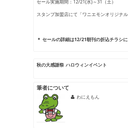
セール実施期間：12/21(水)～31（土）
スタンプ加盟店にて「ワニエモンオリジナル
＊ セールの詳細は12/21朝刊の折込チラシ
投
秋の大感謝祭 ハロウィンイベント
稿
ナ
筆者について
ビ
わにえもん
ゲ
ー
シ