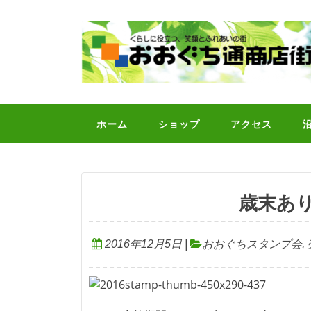
コ
ン
テ
ン
ツ
へ
ス
キ
ホーム
ショップ
アクセス
ッ
プ
歳末あ
2016年12月5日
|
おおぐちスタンプ会
,