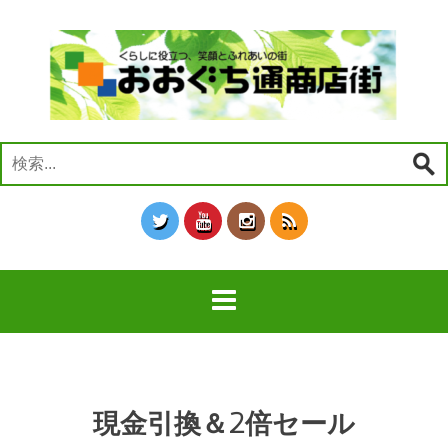
コ
ン
テ
ン
ツ
へ
ス
検
キ
索:
ッ
プ
現金引換＆2倍セール