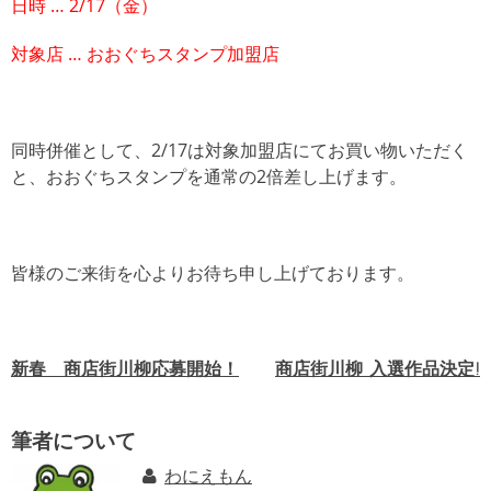
日時 … 2/17（金）
対象店 … おおぐちスタンプ加盟店
同時併催として、2/17は対象加盟店にてお買い物いただく
と、おおぐちスタンプを通常の2倍差し上げます。
皆様のご来街を心よりお待ち申し上げております。
新春 商店街川柳応募開始！
商店街川柳 入選作品決定!
投
稿
筆者について
ナ
わにえもん