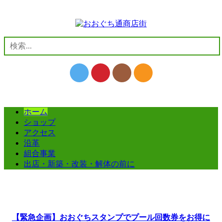
コ
ン
テ
ン
検
ツ
索:
へ
ス
キ
ッ
プ
ホーム
ショップ
アクセス
沿革
組合事業
出店・新築・改装・解体の前に
【緊急企画】おおぐちスタンプでプール回数券をお得に