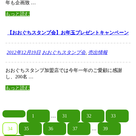
年も企画致 …
もっと読む
【おおぐちスタンプ会】お年玉プレゼントキャンペーン
2012年12月19日
おおぐちスタンプ会
,
売出情報
おおぐちスタンプ加盟店では今年一年のご愛顧に感謝
し、200名 …
もっと読む
投
1
…
31
32
33
稿
34
35
36
37
…
39
ナ