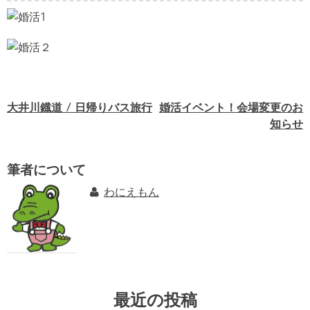
大井川鐡道 / 日帰りバス旅行
婚活イベント！会場変更のお
投
知らせ
稿
ナ
筆者について
ビ
わにえもん
ゲ
ー
シ
ョ
最近の投稿