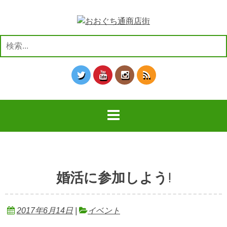
コ
ン
テ
ン
検
ツ
索:
へ
ス
キ
ッ
プ
婚活に参加しよう!
2017年6月14日
|
イベント