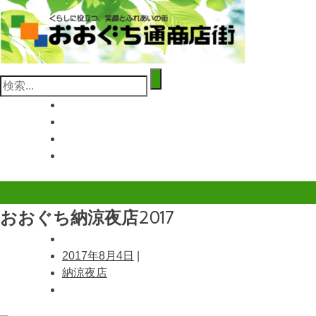
コ
ン
テ
ン
ツ
検
へ
索:
ス
キ
ッ
プ
おおぐち納涼夜店2017
2017年8月4日
|
納涼夜店