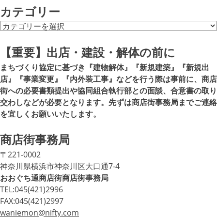
カ
カテゴリー
イ
カ
ブ
テ
ゴ
【重要】出店・建設・解体の前に
リ
まちづくり協定に基づき『建物解体』『新規建築』『新規出
ー
店』『事業変更』『内外装工事』などを行う際は事前に、商店
街への必要書類提出や協同組合執行部との面談、合意書の取り
交わしなどが必要となります。先ずは商店街事務局までご連絡
を宜しくお願いいたします。
商店街事務局
〒221-0002
神奈川県横浜市神奈川区大口通7-4
おおぐち通商店街商店街事務局
TEL:045(421)2996
FAX:045(421)2997
waniemon@nifty.com