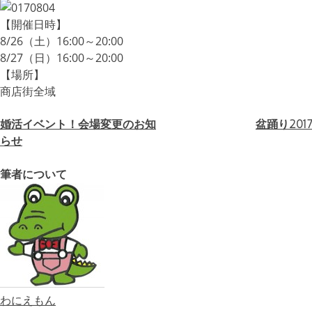
【開催日時】
8/26（土）16:00～20:00
8/27（日）16:00～20:00
【場所】
商店街全域
婚活イベント！会場変更のお知
盆踊り2017
投
らせ
稿
筆者について
ナ
ビ
ゲ
ー
シ
わにえもん
ョ