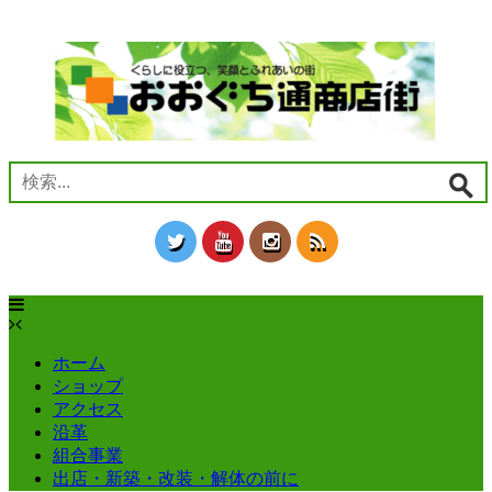
コ
ン
テ
ン
ツ
へ
ス
キ
検
ッ
索:
プ
ホーム
ショップ
アクセス
沿革
組合事業
出店・新築・改装・解体の前に