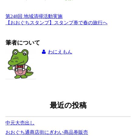
第248回 地域清掃活動実施
投
【おおぐちスタンプ】スタンプ券で春の旅行へ
稿
ナ
筆者について
ビ
わにえもん
ゲ
ー
シ
ョ
ン
最近の投稿
中元大売出し
おおぐち通商店街にぎわい商品券販売