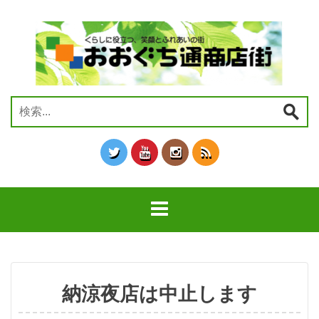
コ
ン
テ
ン
ツ
へ
ス
検
キ
索:
ッ
プ
納涼夜店は中止します