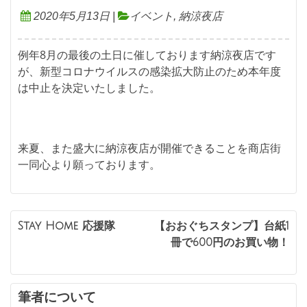
2020年5月13日
|
イベント
,
納涼夜店
例年8月の最後の土日に催しております納涼夜店です
が、新型コロナウイルスの感染拡大防止のため本年度
は中止を決定いたしました。
来夏、また盛大に納涼夜店が開催できることを商店街
一同心より願っております。
投
Stay Home 応援隊
【おおぐちスタンプ】台紙1
冊で600円のお買い物！
稿
ナ
ビ
筆者について