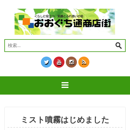
コ
ン
テ
ン
ツ
へ
ス
検
キ
索:
ッ
プ
ミスト噴霧はじめました