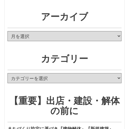
アーカイブ
ア
ー
カ
イ
カテゴリー
ブ
カ
テ
ゴ
リ
【重要】出店・建設・解体
ー
の前に
まちづくり協定に基づき『建物解体』『新規建築』