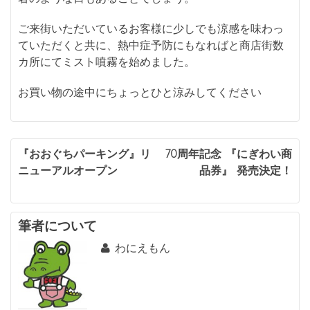
ご来街いただいているお客様に少しでも涼感を味わっ
ていただくと共に、熱中症予防にもなればと商店街数
カ所にてミスト噴霧を始めました。
お買い物の途中にちょっとひと涼みしてください
投
『おおぐちパーキング』リ
70周年記念 『にぎわい商
ニューアルオープン
品券』 発売決定！
稿
ナ
ビ
筆者について
わにえもん
ゲ
ー
シ