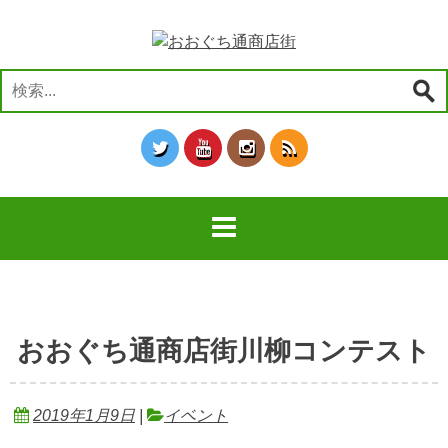
コ
ン
テ
ン
検
ツ
索:
へ
ス
キ
ッ
プ
おおぐち通商店街川柳コンテスト
2019年1月9日
|
イベント