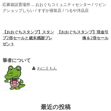
応募箱設置場所 … おおぐちコミュニティセンター / リビン
グショップしらい / すずか寝装店 / つるや洋品店
【おおぐちスタンプ】スタン
【おおぐちスタンプ】現金引
投
プ2倍セールと歳末感謝プレ
換＆2倍セール
稿
ゼント
ナ
ビ
筆者について
ゲ
わにえもん
ー
シ
ョ
ン
最近の投稿