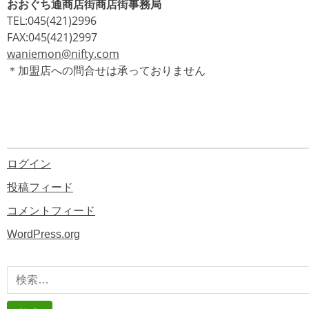
おおぐち通商店街商店街事務局
TEL:045(421)2996
FAX:045(421)2997
waniemon@nifty.com
＊加盟店への問合せは承っておりません
ログイン
投稿フィード
コメントフィード
WordPress.org
検
索: