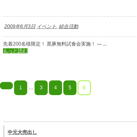
2009年6月3日
イベント
,
組合活動
先着200名様限定！ 黒豚無料試食会実施！ — …
もっと読む
投
1
…
3
4
5
6
稿
ナ
ビ
ゲ
中元大売出し