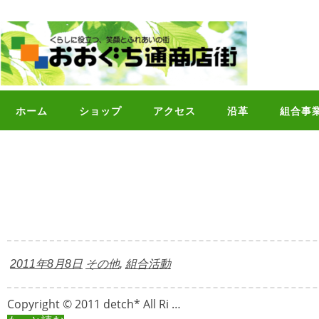
コ
ン
テ
ン
ツ
へ
ス
ホーム
ショップ
アクセス
沿革
組合事
キ
ッ
プ
2011年8月8日
その他
,
組合活動
Copyright © 2011 detch* All Ri …