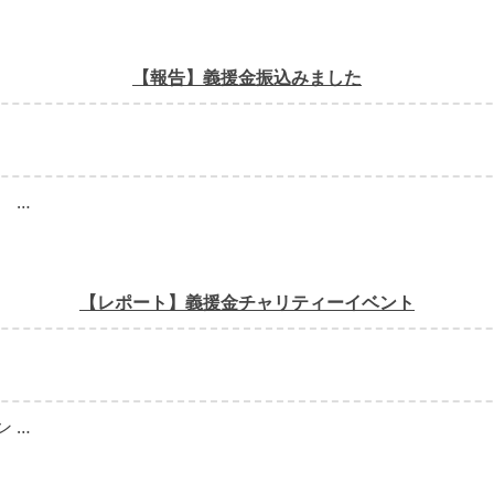
【報告】義援金振込みました
 …
【レポート】義援金チャリティーイベント
 …