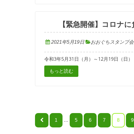
【緊急開催】コロナに負
2021年5月19日
おおぐちスタンプ会
令和3年5月31日（月）～12月19日（日）
もっと読む
投
1
…
5
6
7
8
9
稿