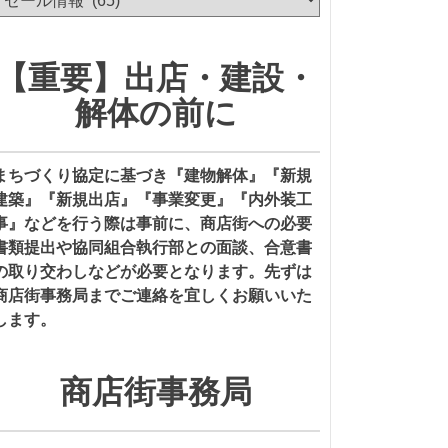
テ
ゴ
リ
【重要】出店・建設・
ー
解体の前に
まちづくり協定に基づき『建物解体』『新規
建築』『新規出店』『事業変更』『内外装工
事』などを行う際は事前に、商店街への必要
書類提出や協同組合執行部との面談、合意書
の取り交わしなどが必要となります。先ずは
商店街事務局までご連絡を宜しくお願いいた
します。
商店街事務局