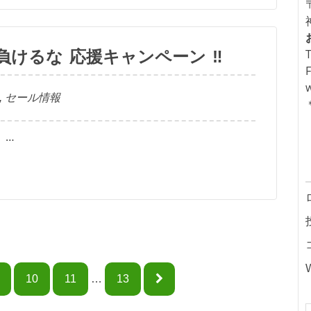
けるな 応援キャンペーン ‼
,
セール情報
 …
10
11
…
13