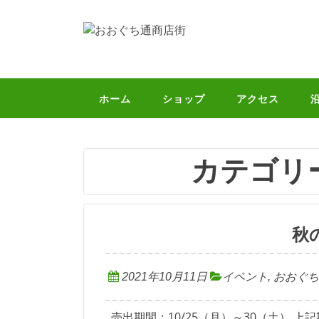
コ
ン
テ
ン
ツ
へ
ホーム
ショップ
アクセス
ス
キ
ッ
プ
カテゴリ
秋
2021年10月11日
イベント
,
おおぐち
売出期間：10/25（月）～30（土） 上記