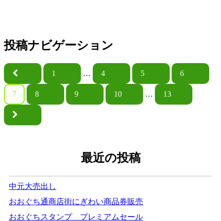
投稿ナビゲーション
1
…
4
5
6
7
8
9
10
…
13
最近の投稿
中元大売出し
おおぐち通商店街にぎわい商品券販売
おおぐちスタンプ プレミアムセール