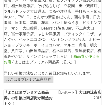
店、相州屋鰹節店、そば処もりげ、立花園、田中繁商店、
ツルハドラッグ大口通店、つるや洋品店、手打ちら～めん
tic,tac、TWILO、とんかつ新宿さぼてん、西村米店、日光
陶器、日本堂、花銀、花屋、パン工房ゆうき、ビタミンフ
ァーマシー大口薬局、Bean’s cafe & Bar、不二家大口
店、冨士家菓子店、ふじや洋服店、ブティックミモザ、ぶ
んぐや、ペットエコDPO、ペンギンカメラ2号店、ホビー
ショップラッキーボーイヨコハマ、マルエー商店、明文
堂、八百宗、山田屋洋品店、栃木屋酒店、豊屋寝装店、横
浜みやだい、リビングショップしらい [
商品券が使える
お店
/ よこはまプレミアム商品券（公式）]
詳しい引換方法などはまた後日お知らせいたします。
よこはまプレミアム商品券
投
『よこはまプレミアム商品
【レポート】大口納涼夜店
券』の引換は商店街が断然お
2015
稿
トク！