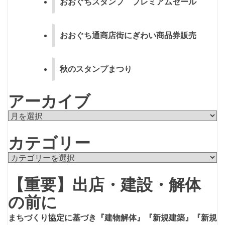
おおぐちスタンプ プレミアムセール
おおぐち通商店街にぎわい商品券販売
秋のスタンプまつり
アーカイブ
ア
ー
カテゴリー
カ
イ
カ
ブ
テ
【重要】出店・建設・解体
ゴ
リ
の前に
ー
まちづくり協定に基づき『建物解体』『新規建築』『新規