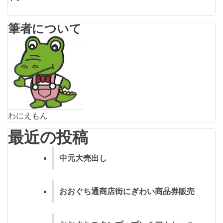
ナ
ビ
筆者について
ゲ
ー
シ
ョ
ン
わにえもん
最近の投稿
中元大売出し
おおぐち通商店街にぎわい商品券販売