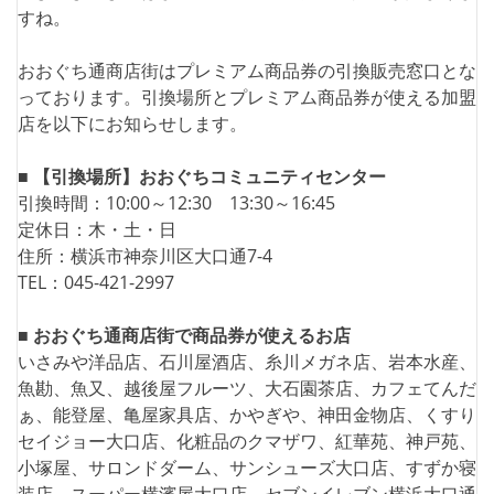
すね。
おおぐち通商店街はプレミアム商品券の引換販売窓口とな
っております。引換場所とプレミアム商品券が使える加盟
店を以下にお知らせします。
■ 【引換場所】おおぐちコミュニティセンター
引換時間：10:00～12:30 13:30～16:45
定休日：木・土・日
住所：横浜市神奈川区大口通7-4
TEL：045-421-2997
■ おおぐち通商店街で商品券が使えるお店
いさみや洋品店、石川屋酒店、糸川メガネ店、岩本水産、
魚勘、魚又、越後屋フルーツ、大石園茶店、カフェてんだ
ぁ、能登屋、亀屋家具店、かやぎや、神田金物店、くすり
セイジョー大口店、化粧品のクマザワ、紅華苑、神戸苑、
小塚屋、サロンドダーム、サンシューズ大口店、すずか寝
装店、スーパー横濱屋大口店、セブンイレブン横浜大口通