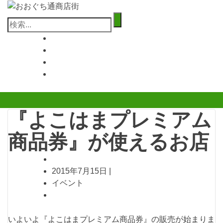
コ
ン
検
テ
索:
ン
ツ
へ
ス
キ
ッ
プ
『よこはまプレミアム
商品券』が使えるお店
2015年7月15日
|
イベント
いよいよ『よこはまプレミアム商品券』の販売が始まりま