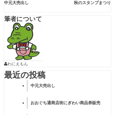
投
中元大売出し
秋のスタンプまつり
稿
筆者について
ナ
ビ
ゲ
ー
シ
わにえもん
ョ
最近の投稿
ン
中元大売出し
おおぐち通商店街にぎわい商品券販売