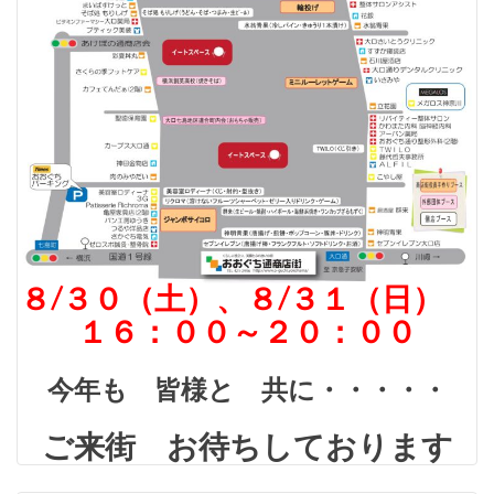
８/３０（土）、８/３１（日）
１６：００～２０：００
今年も 皆様と 共に・・・・・
ご来街 お待ちしております