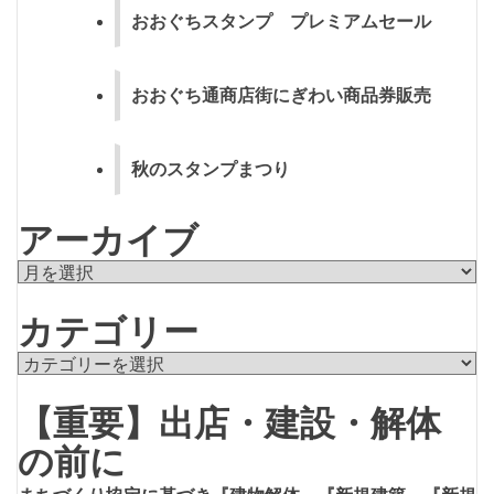
おおぐちスタンプ プレミアムセール
おおぐち通商店街にぎわい商品券販売
秋のスタンプまつり
アーカイブ
ア
ー
カテゴリー
カ
イ
カ
ブ
テ
【重要】出店・建設・解体
ゴ
リ
の前に
ー