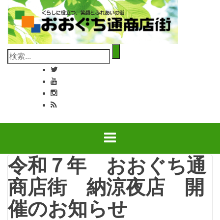
コ
ン
テ
ン
検
ツ
索:
へ
ス
キ
ッ
プ
令和７年 おおぐち通
商店街 納涼夜店 開
催のお知らせ